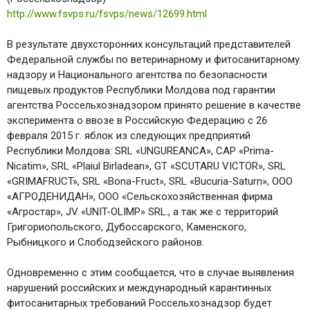
http://www.fsvps.ru/fsvps/news/12699.html
В результате двухсторонних консультаций представителей
Федеральной службы по ветеринарному и фитосанитарному
надзору и Национального агентства по безопасности
пищевых продуктов Республики Молдова под гарантии
агентства Россельхознадзором принято решение в качестве
эксперимента о ввозе в Российскую Федерацию с 26
февраля 2015 г. яблок из следующих предприятий
Республики Молдова: SRL «UNGUREANCA», CAP «Prima-
Nicatim», SRL «Plaiul Birladean», GT «SCUTARU VICTOR», SRL
«GRIMAFRUCT», SRL «Bona-Fruct», SRL «Bucuria-Saturn», ООО
«АГРОДЕНИДАН», ООО «Сельскохозяйственная фирма
«Агростар», JV «UNIT-OLIMP» SRL., а так же с территорий
Григориопольского, Дубоссарского, Каменского,
Рыбницкого и Слободзейского районов.
Одновременно с этим сообщается, что в случае выявления
нарушений российских и международный карантинных
фитосанитарных требований Россельхознадзор будет