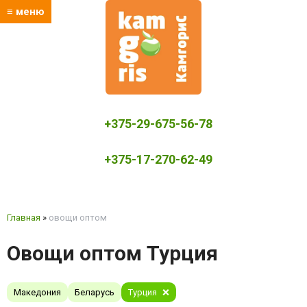
≡ меню
+375-29-675-56-78
+375-17-270-62-49
kamgoris@yandex.by
Главная
»
овощи оптом
Овощи оптом Турция
Македония
Беларусь
Турция